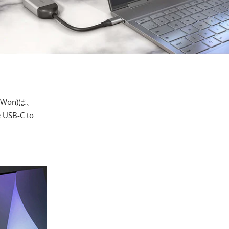
on)は、
B-C to