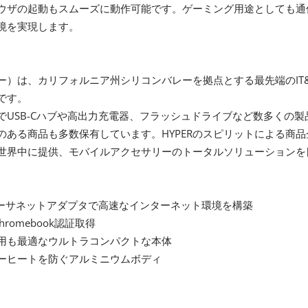
ウザの起動もスムーズに動作可能です。ゲーミング用途としても通
境を実現します。
イパー）は、カリフォルニア州シリコンバレーを拠点とする最先端のIT
です。
までUSB-Cハブや高出力充電器、フラッシュドライブなど数多くの
のある商品も多数保有しています。HYPERのスピリットによる商
世界中に提供、モバイルアクセサリーのトータルソリューションを
のイーサネットアダプタで高速なインターネット環境を構築
 Chromebook認証取得
用も最適なウルトラコンパクトな本体
ーヒートを防ぐアルミニウムボディ