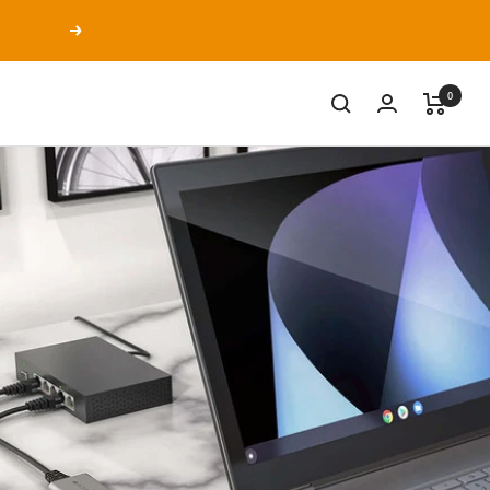
次
へ
0