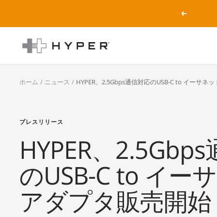
コ
戻
ン
る
テ
HYPER
ン
Japan
ツ
公
へ
式
ス
ホーム
ニュース
HYPER、2.5Gbps通信対応のUSB-C to イー
サ
キ
イ
ッ
ト
プ
プレスリリース
HYPER、2.5Gb
のUSB-C to イ
アダプタ販売開始