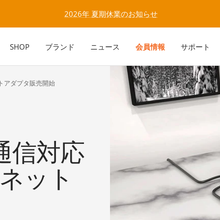
★★【重要】なりすましアカウントにご注意ください！★★
SHOP
ブランド
ニュース
会員情報
サポート
サネットアダプタ販売開始
ps通信対応
ーサネット