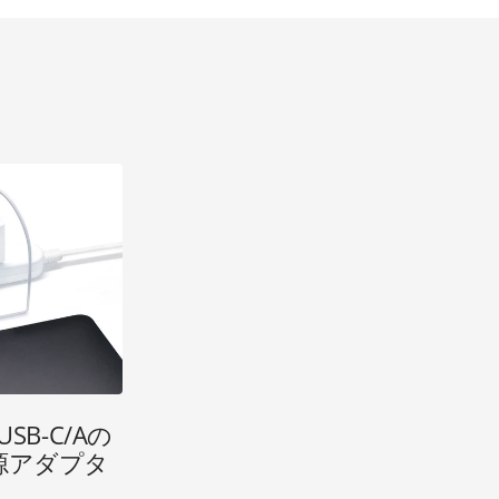
SB-C/Aの
源アダプタ