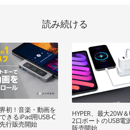
読み続ける
、世界初！音楽・動画を
HYPER、最大20W＆U
きるiPad用USB-C
2口ポートのUSB電
Hub先行販売開始
販売開始