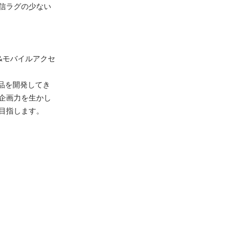
信ラグの少ない
&モバイルアクセ
製品を開発してき
品企画力を生かし
目指します。