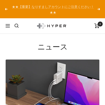
コ
★★【重要】なりすましアカウントにご注意ください！
ン
戻
次
★★
テ
る
へ
ン
0
ツ
HYPER
ナ
へ
Japan
ビ
ス
公
ゲ
キ
式
ー
ニュース
ッ
サ
シ
プ
イ
ョ
ト
ン