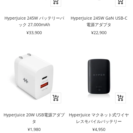
カ
カ
ー
ー
ト
ト
HyperJuice 245W バッテリーパ
HyperJuice 245W GaN USB-C
に
に
ック 27,000mAh
電源アダプタ
追
追
セ
セ
¥33,900
¥22,900
加
加
ー
ー
ル
ル
価
価
格
格
カ
カ
ー
ー
ト
ト
HyperJuice 20W USB電源アダプ
HyperJuice マクネット式ワイヤ
に
に
タ
レスモバイルバッテリー