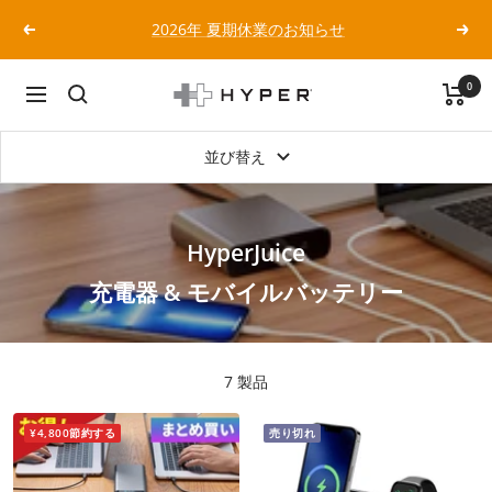
コ
★★【重要】なりすましアカウントにご注意ください！
ン
戻
次
★★
テ
る
へ
ン
0
ツ
HYPER
ナ
へ
Japan
ビ
ス
公
ゲ
並び替え
キ
式
ー
ッ
サ
シ
プ
イ
ョ
HyperJuice
ト
ン
充電器 & モバイルバッテリー
7 製品
¥4,800節約する
売り切れ