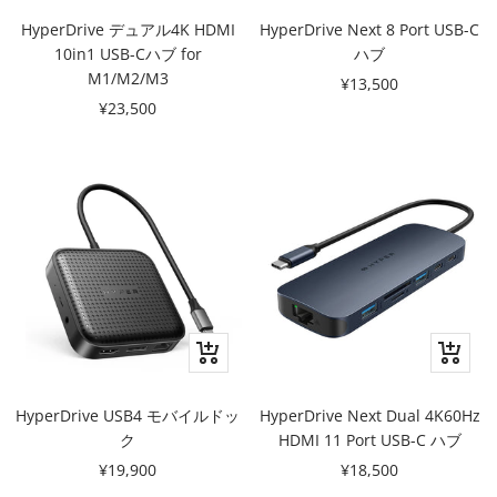
ー
ー
ト
ト
HyperDrive デュアル4K HDMI
HyperDrive Next 8 Port USB-C
に
に
10in1 USB-Cハブ for
ハブ
追
追
M1/M2/M3
セ
¥13,500
加
加
セ
¥23,500
ー
ー
ル
ル
価
価
格
格
カ
カ
ー
ー
ト
ト
HyperDrive USB4 モバイルドッ
HyperDrive Next Dual 4K60Hz
に
に
ク
HDMI 11 Port USB-C ハブ
追
追
セ
セ
¥19,900
¥18,500