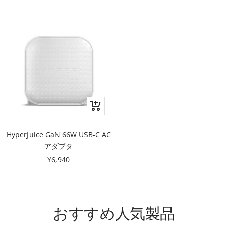
追
追
セ
セ
¥1,980
¥4,950
加
加
ー
ー
ル
ル
価
価
格
格
ク
イ
ッ
HyperJuice GaN 66W USB-C AC
ク
アダプタ
ビ
セ
¥6,940
ュ
ー
ー
ル
価
おすすめ人気製品
格