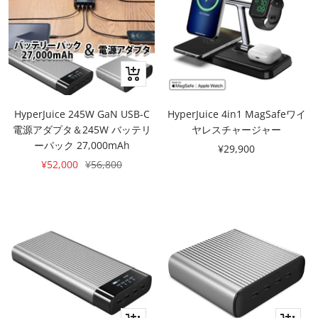
カ
ー
ト
HyperJuice 245W GaN USB-C
HyperJuice 4in1 MagSafeワイ
に
電源アダプタ＆245W バッテリ
ヤレスチャージャー
追
ーパック 27,000mAh
セ
¥29,900
加
セ
通
¥52,000
¥56,800
ー
ー
常
ル
ル
価
価
価
格
格
格