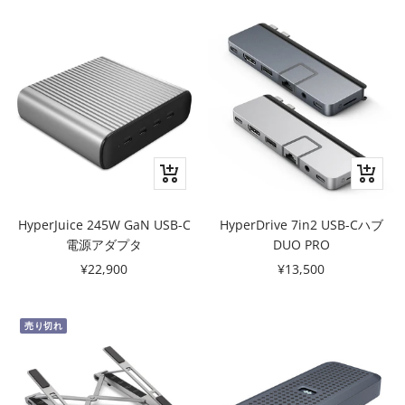
カ
ク
ー
イ
ト
ッ
HyperJuice 245W GaN USB-C
HyperDrive 7in2 USB-Cハブ
に
ク
電源アダプタ
DUO PRO
追
ビ
セ
セ
¥22,900
¥13,500
加
ュ
ー
ー
ー
ル
ル
売り切れ
価
価
格
格