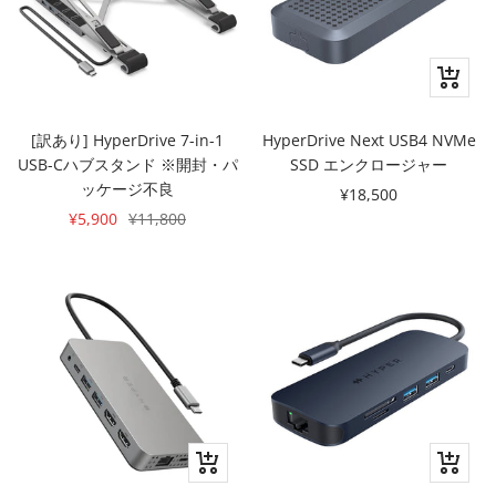
カ
ー
ト
[訳あり] HyperDrive 7-in-1
HyperDrive Next USB4 NVMe
に
USB-Cハブスタンド ※開封・パ
SSD エンクロージャー
追
ッケージ不良
セ
¥18,500
加
セ
通
¥5,900
¥11,800
ー
ー
常
ル
ル
価
価
価
格
格
格
カ
カ