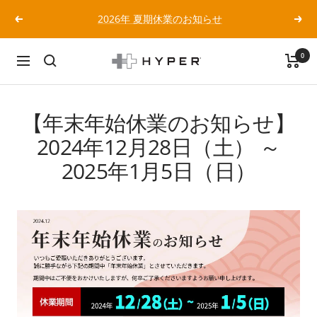
コ
2026年 夏期休業のお知らせ
戻
次
ン
る
へ
テ
0
ン
HYPER
ナ
ツ
Japan
ビ
へ
公
ゲ
ス
式
ー
【年末年始休業のお知らせ】
キ
サ
シ
2024年12月28日（土） ～
ッ
イ
ョ
プ
ト
2025年1月5日（日）
ン