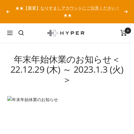
コ
★★【重要】なりすましアカウントにご注意ください！
ン
戻
次
★★
テ
る
へ
ン
0
ツ
HYPER
ナ
へ
Japan
ビ
ス
公
ゲ
キ
式
ー
年末年始休業のお知らせ＜
ッ
サ
シ
22.12.29 (木) ～ 2023.1.3 (火)
プ
イ
ョ
ト
＞
ン