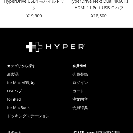
HyperDrive USB4 モバイルドッ
HyperDrive Next Dual 4K60Hz
に
に
ク
HDMI 11 Port USB-C ハブ
追
追
セ
セ
¥19,900
¥18,500
加
加
ー
ー
ル
ル
価
価
格
格
カテゴリから探す
会員情報
新製品
会員登録
for Mac M3対応
ログイン
USBハブ
カート
for iPad
注文内容
for MacBook
会員特典
ドッキングステーション
サポート
HYPER Japan日本公式代理店