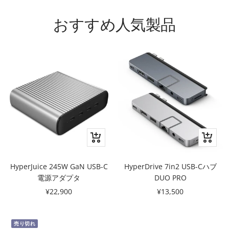
おすすめ人気製品
カ
ク
ー
イ
ト
ッ
HyperJuice 245W GaN USB-C
HyperDrive 7in2 USB-Cハブ
に
ク
電源アダプタ
DUO PRO
追
ビ
セ
セ
¥22,900
¥13,500
加
ュ
ー
ー
ー
ル
ル
売り切れ
価
価