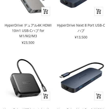
カ
カ
ー
ー
ト
ト
HyperDrive デュアル4K HDMI
HyperDrive Next 8 Port USB-C
に
に
10in1 USB-Cハブ for
ハブ
追
追
M1/M2/M3
セ
¥13,500
加
加
セ
¥23,500
ー
ー
ル
ル
価
価
格
格
カ
カ
ー
ー
ト
ト