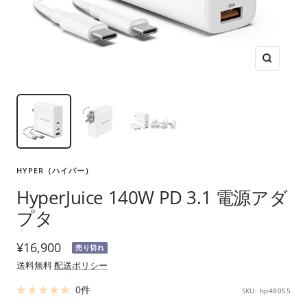
ズ
ー
ム
イ
ン
HYPER（ハイパー）
HyperJuice 140W PD 3.1 電源アダ
プタ
セ
¥16,900
売り切れ
ー
送料無料
配送ポリシー
ル
0件
SKU:
hp48055