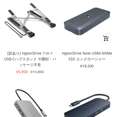
格
格
カ
ー
ト
[訳あり] HyperDrive 7-in-1
HyperDrive Next USB4 NVMe
に
USB-Cハブスタンド ※開封・パ
SSD エンクロージャー
追
ッケージ不良
セ
¥18,500
加
セ
通
¥5,900
¥11,800
ー
ー
常
ル
ル
価
価
価
格
格
格