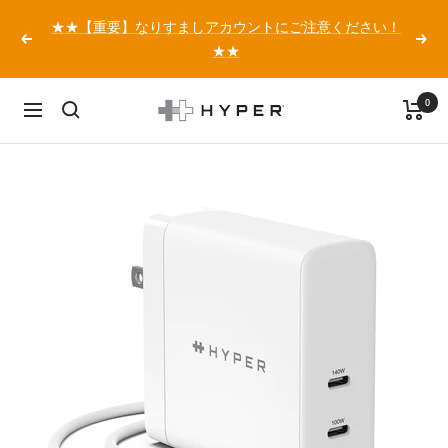
コ
★★【重要】なりすましアカウントにご注意ください！
ン
戻
次
★★
テ
る
へ
ン
0
ツ
HYPER
ナ
へ
Japan
ビ
ス
公
ゲ
キ
式
ー
ッ
サ
シ
プ
イ
ョ
ト
ン