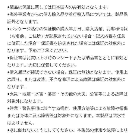
●製品の保証に関しては日本国内のみ有効となります。
●海外事業者からの個人輸入品や並行輸入品については、製品保
証外となります。
●パッケージ貼付の保証欄の購入年月日、購入店舗、お客様情報
（お名前、ご住所）が記載されていない場合・記入内容を任意
に修正した場合・保証書を紛失された場合には保証の対象外に
なります。予めご了承ください。
●保証書はお買い上げ時のレシートまたは納品書とともに有効と
なります。大切に保管してください。
●購入履歴が確認できない場合、保証は無効となります。使用上
の誤り、または改造、不当な修理による故障は保証の対象外に
なります。
●火災・地震・水害・落雷・その他の天災、公害等による故障は
対象外になります。
●注意・警告事項に該当する操作、使用方法等による故障や損傷
または身体に及ぶ障害等は対象外になります。本製品は防水で
はありません。
●水に触れないようにしてください。本製品の使用や故障により