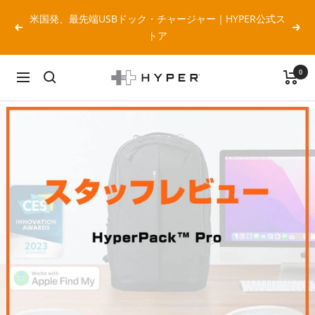
コ
米国発、最先端USBドック・チャージャー｜HYPER公式ス
ン
戻
次
トア
テ
る
へ
ン
0
ツ
HYPER
ナ
へ
Japan
ビ
ス
公
ゲ
キ
式
ー
ッ
サ
シ
プ
イ
ョ
ト
ン