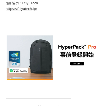
撮影協力：FeiyuTech
https://feiyutech.jp/