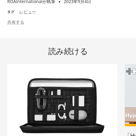
ROAInternationalが執筆
2023年9月4日
レビュー
タグ
共有する
読み続ける
「H